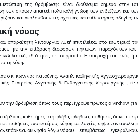
ιμετώπιση της θρόμβωσης είναι διαθέσιμα σήμερα στην ια
ρήση των οποίων απαιτεί πολύ καλή γνώση των ενδείξεων και 
ωρίζουν και ακολουθούν τις σχετικές κατευθυντήριες οδηγίες 
ική νόσος
και απαραίτητη λειτουργία. Αυτή επιτελείται στο εσωτερικό τ
σμού, με την επίδραση διαφόρων πηκτικών παραγόντων και ε
 ινωδολυτικές ιδιότητες σε ισορροπία. Η υπεροχή του ενός 
το τη λύση.
νισε ο κ. Κων/νος Κατσένης, Αναπλ. Καθηγητής Αγγειοχειρουργ
κής Εταιρείας Αγγειακής & Ενδαγγειακής Χειρουργικής , είν
ύν την θρόμβωση όπως τους περιέγραψε πρώτος ο Virchow (182
 επέμβαση, καθετήρες στη φλέβα, φλεβικές παθήσεις όπως οι κ
εις παθήσεις του εντέρου, κύηση και λοχεία, σήψις, αντισυλλη
 ανεπάρκεια, ακινησία λόγω νόσου – επεμβάσεως - εγκεφαλικο