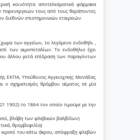
τρική κοινότητα αποτελεσματικά φάρμακα
των παρενεργειών τους από τους θεράποντες
των διεθνών επιστημονικών εταιρειών.
οίχωμα των αγγείων, το λεγόμενο ενδοθήλι ,
πί των αιμοπεταλίων. Το ενδοθήλιο έχει
ή του άλλου μετά επίδραση των παραγόντων
ικής ΕΚΠΑ, Υπεύθυνος Αγγειοχ/κης Μονάδας
αι ο σχηματισμός θρόμβου αίματος σε μία
1 1902) το 1864 τον οποίο τιμούμε με την
ιρσοί, βλάβη των φλεβικών βαλβίδων)
πτικά, θρομβοφιλία)
ύ, κιρσοί του κάτω άκρου, απόφραξη φλεβών