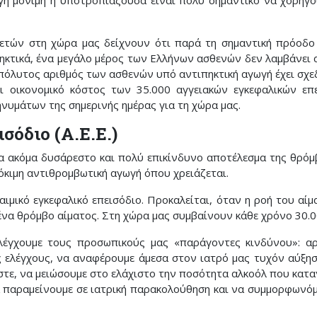
γή μόνιμη ή υποτροπιάζουσα είναι πολύ σημαντικό να χορηγο
ετών στη χώρα μας δείχνουν ότι παρά τη σημαντική πρόοδο
ηκτικά, ένα μεγάλο μέρος των Ελλήνων ασθενών δεν λαμβάνει α
πόλυτος αριθμός των ασθενών υπό αντιπηκτική αγωγή έχει σχεδ
αι οικονομικό κόστος των 35.000 αγγειακών εγκεφαλικών επ
νυμάτων της σημερινής ημέρας για τη χώρα μας.
σόδιο (Α.Ε.Ε.)
ένα ακόμα δυσάρεστο και πολύ επικίνδυνο αποτέλεσμα της θρό
δόκιμη αντιθρομβωτική αγωγή όπου χρειάζεται.
αιμικό εγκεφαλικό επεισόδιο. Προκαλείται, όταν η ροή του αίμ
ένα θρόμβο αίματος. Στη χώρα μας συμβαίνουν κάθε χρόνο 30.00
λέγχουμε τους προσωπικούς μας «παράγοντες κινδύνου»: αρ
 ελέγχους, να αναφέρουμε άμεσα στον ιατρό μας τυχόν αύξησ
στε, να μειώσουμε στο ελάχιστο την ποσότητα αλκοόλ που κατα
 παραμείνουμε σε ιατρική παρακολούθηση και να συμμορφωνόμασ