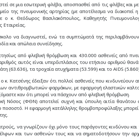
στεί σε μια εσωτερική φλέβα, αποσπασθεί από τις φλέβες και μ
μείο της πνευμονικής αρτηρίας (με αποτέλεσμα να διακοπεί η
ρε ο κ. Θεόδωρος Βασιλακόπουλος, Καθηγητής Πνευμονολο
 Εταιρείας.
σκολο να διαγνωστεί, ενώ τα συμπτώματά της περιλαμβάνου
δία και απώλεια συνείδησης.
τησίως από φλεβική θρόμβωση και 430.000 ασθενείς από πνε
 αριθμός αυτός είναι υπερδιπλάσιος του ετήσιου αριθμού θαν
τη (63.636), τα τροχαία ατυχήματα (53.599) και το AIDS (5.860)
ε ο κ. Κατσένης έδειξαν ότι πολλοί ασθενείς που κινδυνεύο
ηλων αντιθρομβωτικών φαρμάκων, με εφαρμογή ελαστικών καλτσ
ζόμαστε καν ότι μπορεί να πάσχουν από φλεβική θρόμβωση.
κή Νόσος (ΦΘΝ) αποτελεί συχνή και ύπουλη αιτία θανάτου 
ο ποσοστό. Η εφαρμογή κατάλληλης θρομβοπροφύλαξης μπορεί ν
της.
γιατρούς, να γνωρίζουν όχι μόνο τους παράγοντες κινδύνου κα
έλφων και των ασθενών τους και να σηματοδοτήσουν την αρχ