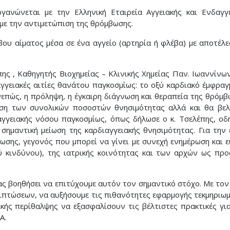
νώνεται με την Ελληνική Εταιρεία Αγγειακής και Ενδαγγε
με την αντιμετώπιση της θρόμβωσης.
ου αίματος μέσα σε ένα αγγείο (αρτηρία ή φλέβα) με αποτέλ
ς , Καθηγητής Βιοχημείας – Κλινικής Χημείας Παν. Ιωαννίν
γγειακές αιτίες θανάτου παγκοσμίως: το οξύ καρδιακό έμφραγμ
επώς, η πρόληψη, η έγκαιρη διάγνωση και θεραπεία της θρόμ
ση των συνολικών ποσοστών θνησιμότητας αλλά και θα βελ
γγειακής νόσου παγκοσμίως, όπως δήλωσε ο κ. Τσελέπης, ο
σημαντική μείωση της καρδιαγγειακής θνησιμότητας. Για την
ωσης, γεγονός που μπορεί να γίνει με συνεχή ενημέρωση και ε
κινδύνου), της ιατρικής κοινότητας και των αρχών ως προ
ς βοηθήσει να επιτύχουμε αυτόν τον σημαντικό στόχο. Με τον
ιπτώσεων, να αυξήσουμε τις πιθανότητες εφαρμογής τεκμηριω
ής περίθαλψης να εξασφαλίσουν τις βέλτιστες πρακτικές γι
Α.