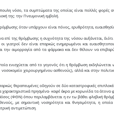
ύπουλη νόσο, τα συμπτώματα της οποίας είναι πολλές φορές αν
οκή της: την Πνευμονική εμβολή.
ρόμβωσης όταν υπάρχουν είναι πόνος, ερυθρότητα, ευαισθησία 
να επί της θρόμβωσης η συχνότητα της νόσου αυξάνεται, διότι 
 οι γιατροί δεν είναι επαρκώς ενημερωμένοι και ευαισθητοποι
ι την αιμορραγία από τα φάρμακα και δεν θέλουν να επιβαρ
ποία ενισχύεται από το γεγονός ότι η θρόμβωση εκδηλώνεται 
ο νοσοκομείο χειρουργημένου ασθενούς), αλλά και στην πολιτι
παρκώς θεραπευμένες οδηγούν σε δύο καταστροφικές επιπλοκές
 χαρακτηριστικά πρησμένα- καφέ άκρα με κορωνίδα τα άτονα φ
όσος (ΦΘΝ) όπου περιλαμβάνεται η εν τω βάθει φλεβική θρόμβ
θενούς, με σημαντική νοσηρότητα και θνησιμότητα, η οποία 
ατρική αντιμετώπιση.