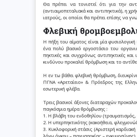
Θα πρέπει να τονιστεί ότι για την αντ
(αντιαιμοπεταλιακά και αντιπηκτικά), η χ
ιατρούς, οι οποίοι θα πρέπει επίσης να γν
Φλεβική θρομβοεμβολ
Η πήξη του αίματος είναι μία φυσιολογική 
ένα πολύ βασικό εργοστάσιο του οργανι
πηκτικές και συγχρόνως αντιπηκτικές και
κινδύνου προκαλεί θρόμβωση και το αντίθε
Η εν τω βάθει φλεβική θρόμβωση, διευκρί
ΠΓΝΑ «Αρεταίειο» & Πρόεδρος της Ελληνι
εσωτερική φλέβα.
Τρεις βασικοί άξονες διαταραχών προκαλο
παγκόσμια ημέρα θρόμβωσης :
1. Η βλάβη του ενδοθηλίου (τραυματισμός,
2. Η υπερπηκτικότης (κακοήθεια, φλεγμονώδ
3. Κυκλοφορική στάσις (Αριστερή καρδιακή
λόγω όγκου – παχυσαρκίας – εγκυμοσύνης).