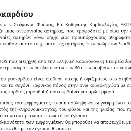
οκαρδίου
ε ο κ. Στέφανος Φούσας, Επ. Καθηγητής Καρδιολογίας ΕΚΠΑ 
ξη μιας στεφανιαίας αρτηρίας, που τροφοδοτεί με αίμα την 
νιαίες αρτηρίες λόγω ρήξης μιας προϋπάρχουσας αθηρωματικ
πικάθονται στα τοιχώματα της αρτηρίας. Η συσσώρευση λιπιδίω
OS που διεξήχθη από την Ελληνική Καρδιολογική Εταιρεία έδ
ν εμφραγμάτων σε ηλικία κάτω των 60 ετών συμβαίνει σε καπνι
υ μυοκαρδίου είναι αίσθηση πίεσης ή σφιξίματος στο στήθος
 ή και το σαγόνι, ξαφνικός πόνος στην άνω κοιλιακή χώρα με 
πος καρδιάς (αρρυθμία) που συμβαίνει για πρώτη φορά.
πισης του εμφράγματος είναι η πρόληψη και συγκεκριμένα η 
ός της κληρονομικότητας, του φύλου και της ηλικίας, που
πει να αντιμετωπιστεί σωστά και έγκαιρα.
 πλειονότητα των εμφραγμάτων θα μπορούσε να αποφευχθεί μ
φευχθεί με την έγκαιρη θεραπεία.