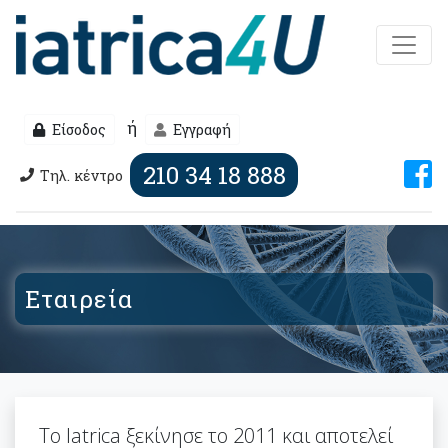
ή
Είσοδος
Εγγραφή
210 34 18 888
Τηλ. κέντρο
Εταιρεία
Το Iatrica ξεκίνησε το 2011 και αποτελεί