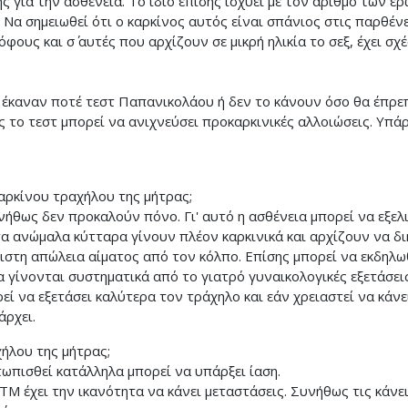
ς για την ασθένεια. Το ίδιο επίσης ισχύει με τον αριθμό των 
Να σημειωθεί ότι ο καρκίνος αυτός είναι σπάνιος στις παρθένε
ους και σ΄ αυτές που αρχίζουν σε μικρή ηλικία το σεξ, έχει σχ
 έκαναν ποτέ τεστ Παπανικολάου ή δεν το κάνουν όσο θα έπρε
 το τεστ μπορεί να ανιχνεύσει προκαρκινικές αλλοιώσεις. Υπ
καρκίνου τραχήλου της μήτρας;
ήθως δεν προκαλούν πόνο. Γι' αυτό η ασθένεια μπορεί να εξελ
α ανώμαλα κύτταρα γίνουν πλέον καρκινικά και αρχίζουν να δι
ιστη απώλεια αίματος από τον κόλπο. Επίσης μπορεί να εκδηλωθε
α γίνονται συστηματικά από το γιατρό γυναικολογικές εξετάσε
 να εξετάσει καλύτερα τον τράχηλο και εάν χρειαστεί να κάνει
άρχει.
χήλου της μήτρας;
ετωπισθεί κατάλληλα μπορεί να υπάρξει ίαση.
ΤΜ έχει την ικανότητα να κάνει μεταστάσεις. Συνήθως τις κάνει 