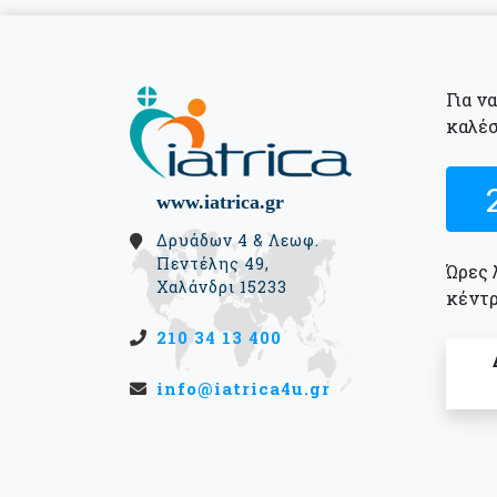
Για ν
καλέσ
www.iatrica.gr
Δρυάδων 4 & Λεωφ.
Πεντέλης 49,
Ώρες 
Χαλάνδρι 15233
κέντρ
210 34 13 400
info@iatrica4u.gr