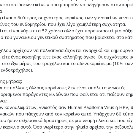
ν καταστάσεων εκείνων που μπορούν να οδηγήσουν στον καρκίν
α.
 είναι ο δεύτερος συχνότερος καρκίνος των γυναικείων γενετ
ίνος του ενδομητρίου που έχει λίγο χαμηλότερη συχνότητα.
ται είναι γύρω στα 52 χρόνια αλλά έχει παρουσιαστεί μια αύξησ
νο του γυναικείου γενετικού συστήματος που βρίσκεται στο κά
ήλου αρχίζουν να πολλαπλασιάζονται αναρχικά και δημιουργούν
 είτε ένας κακοήθης είτε ένας καλοήθης όγκος. Οι συχνότερες 
στο έξω μέρος του τραχήλου και το αδενοκαρκίνωμα (10% των
(ενδοτράχηλος).
της μήτρας;
ι σε πολλούς άλλους καρκίνους δεν είναι απόλυτα γνωστές.
 ορισμένοι παράγοντες κινδύνου που φαίνεται ότι παίζουν ση
ναι:
ν κονδυλωμάτων, γνωστός σαν Human Papilloma Virus ή HPV, θε
υναικών που πάσχουν από τον καρκίνο αυτό. Υπάρχουν 80 τύπο
που ήσαν σεξουαλικά δραστήριες σε μια νεαρή ηλικία και που 
καρκίνο αυτό. Όσο νωρίτερα στην ηλικία αρχίσει την σεξουαλ