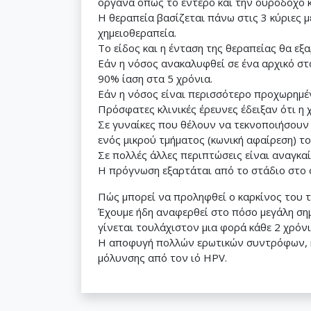
όργανα όπως το έντερο και την ουροδόχο 
Η θεραπεία βασίζεται πάνω στις 3 κύριες 
χημειοθεραπεία.
Το είδος και η ένταση της θεραπείας θα εξ
Εάν η νόσος ανακαλυφθεί σε ένα αρχικό στ
90% ίαση στα 5 χρόνια.
Εάν η νόσος είναι περισσότερο προχωρημέν
Πρόσφατες κλινικές έρευνες έδειξαν ότι η
Σε γυναίκες που θέλουν να τεκνοποιήσουν κ
ενός μικρού τμήματος (κωνική αφαίρεση) τ
Σε πολλές άλλες περιπτώσεις είναι αναγκαί
Η πρόγνωση εξαρτάται από το στάδιο στο ο
Πώς μπορεί να προληφθεί ο καρκίνος του 
Έχουμε ήδη αναφερθεί στο πόσο μεγάλη σημ
γίνεται τουλάχιστον μια φορά κάθε 2 χρόνια
Η αποφυγή πολλών ερωτικών συντρόφων, η 
μόλυνσης από τον ιό HPV.