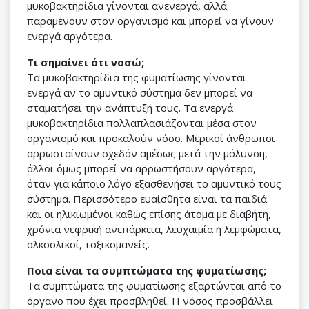
μυκοβακτηρίδια γίνονται ανενεργά, αλλά
παραμένουν στον οργανισμό και μπορεί να γίνουν
ενεργά αργότερα.
Τι σημαίνει ότι νοσώ;
Τα μυκοβακτηρίδια της φυματίωσης γίνονται
ενεργά αν το αμυντικό σύστημα δεν μπορεί να
σταματήσει την ανάπτυξή τους. Τα ενεργά
μυκοβακτηρίδια πολλαπλασιάζονται μέσα στον
οργανισμό και προκαλούν νόσο. Μερικοί άνθρωποι
αρρωσταίνουν σχεδόν αμέσως μετά την μόλυνση,
άλλοι όμως μπορεί να αρρωστήσουν αργότερα,
όταν για κάποιο λόγο εξασθενήσει το αμυντικό τους
σύστημα. Περισσότερο ευαίσθητα είναι τα παιδιά
και οι ηλικιωμένοι καθώς επίσης άτομα με διαβήτη,
χρόνια νεφρική ανεπάρκεια, λευχαιμία ή λεμφώματα,
αλκοολικοί, τοξικομανείς.
Ποια είναι τα συμπτώματα της φυματίωσης;
Τα συμπτώματα της φυματίωσης εξαρτώνται από το
όργανο που έχει προσβληθεί. Η νόσος προσβάλλει