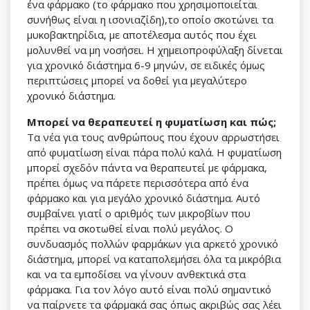
ένα φάρμακο (το φάρμακο που χρησιμοποιείται
συνήθως είναι η ισονιαζίδη),το οποίο σκοτώνει τα
μυκοβακτηρίδια, με αποτέλεσμα αυτός που έχει
μολυνθεί να μη νοσήσει. Η χημειοπροφύλαξη δίνεται
για χρονικό διάστημα 6-9 μηνών, σε ειδικές όμως
περιπτώσεις μπορεί να δοθεί για μεγαλύτερο
χρονικό διάστημα.
Μπορεί να θεραπευτεί η φυματίωση και πώς;
Τα νέα για τους ανθρώπους που έχουν αρρωστήσει
από φυματίωση είναι πάρα πολύ καλά. Η φυματίωση
μπορεί σχεδόν πάντα να θεραπευτεί με φάρμακα,
πρέπει όμως να πάρετε περισσότερα από ένα
φάρμακο και για μεγάλο χρονικό διάστημα. Αυτό
συμβαίνει γιατί ο αριθμός των μικροβίων που
πρέπει να σκοτωθεί είναι πολύ μεγάλος. Ο
συνδυασμός πολλών φαρμάκων για αρκετό χρονικό
διάστημα, μπορεί να καταπολεμήσει όλα τα μικρόβια
και να τα εμποδίσει να γίνουν ανθεκτικά στα
φάρμακα. Για τον λόγο αυτό είναι πολύ σημαντικό
να παίρνετε τα φάρμακά σας όπως ακριβώς σας λέει