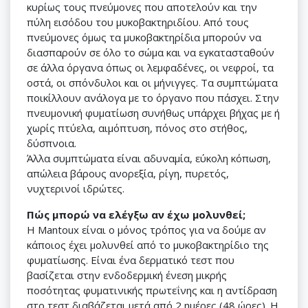
κυρίως τους πνεύμονες που αποτελούν και την
πύλη εισόδου του μυκοβακτηριδίου. Από τους
πνεύμονες όμως τα μυκοβακτηρίδια μπορούν να
διασπαρούν σε όλο το σώμα και να εγκατασταθούν
σε άλλα όργανα όπως οι λεμφαδένες, οι νεφροί, τα
οστά, οι σπόνδυλοι και οι μήνιγγες. Τα συμπτώματα
ποικίλλουν ανάλογα με το όργανο που πάσχει. Στην
πνευμονική φυματίωση συνήθως υπάρχει βήχας με ή
χωρίς πτύελα, αιμόπτυση, πόνος στο στήθος,
δύσπνοια.
Άλλα συμπτώματα είναι αδυναμία, εύκολη κόπωση,
απώλεια βάρους ανορεξία, ρίγη, πυρετός,
νυχτερινοί ιδρώτες.
Πώς μπορώ να ελέγξω αν έχω μολυνθεί;
Η Mantoux είναι ο μόνος τρόπος για να δούμε αν
κάποιος έχει μολυνθεί από το μυκοβακτηρίδιο της
φυματίωσης. Είναι ένα δερματικό τεστ που
βασίζεται στην ενδοδερμική ένεση μικρής
ποσότητας φυματινικής πρωτεΐνης και η αντίδραση
στο τεστ διαβάζεται μετά από 2 ημέρες (48 ώρες). Η