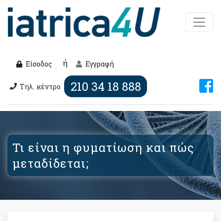
ή
Είσοδος
Εγγραφή
210 34 18 888
Τηλ. κέντρο
Τι είναι η φυματίωση και πώς
μεταδίδεται;