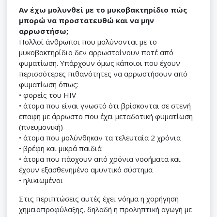
Αν έχω μολυνθεί με το μυκοβακτηρίδιο πώς
μπορώ να προστατευθώ και να μην
αρρωστήσω;
Πολλοί άνθρωποι που μολύνονται με το
μυκοβακτηρίδιο δεν αρρωσταίνουν ποτέ από
φυματίωση. Υπάρχουν όμως κάποιοι που έχουν
περισσότερες πιθανότητες να αρρωστήσουν από
φυματίωση όπως:
• φορείς του HIV
• άτομα που είναι γνωστό ότι βρίσκονται σε στενή
επαφή με άρρωστο που έχει μεταδοτική φυματίωση
(πνευμονική)
• άτομα που μολύνθηκαν τα τελευταία 2 χρόνια
• βρέφη και μικρά παιδιά
• άτομα που πάσχουν από χρόνια νοσήματα και
έχουν εξασθενημένο αμυντικό σύστημα
• ηλικιωμένοι
Στις περιπτώσεις αυτές έχει νόημα η χορήγηση
χημειοπροφύλαξης, δηλαδή η προληπτική αγωγή με