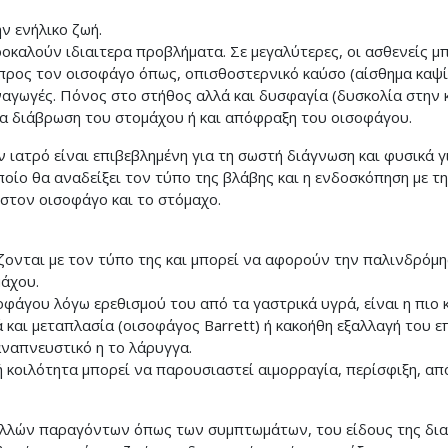
ν ενήλικο ζωή.
οκαλούν ιδιαιτερα προβλήματα. Σε μεγαλύτερες, οι ασθενείς 
προς τον οισοφάγο όπως, οπισθοστερνικό καύσο (αίσθημα καψί
αναγωγές. Πόνος στο στήθος αλλά και δυσφαγία (δυσκολία στην 
α διάβρωση του στομάχου ή και απόφραξη του οισοφάγου.
ιατρό είναι επιβεβλημένη για τη σωστή διάγνωση και φυσικά γ
ποίο θα αναδείξει τον τύπο της βλάβης και η ενδοσκόπηση με τη
στον οισοφάγο και το στόμαχο.
ζονται με τον τύπο της και μπορεί να αφορούν την παλινδρόμη
μάχου.
οφάγου λόγω ερεθισμού του από τα γαστρικά υγρά, είναι η πιο 
 και μεταπλασία (οισοφάγος Barrett) ή κακοήθη εξαλλαγή του ε
αναπνευστικό η το λάρυγγα.
 κοιλότητα μπορεί να παρουσιαστεί αιμορραγία, περίσφιξη, απ
ολλών παραγόντων όπως των συμπτωμάτων, του είδους της δι