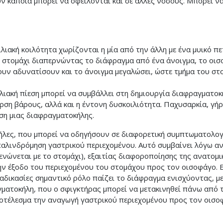
 κάποια μπορεί να οφείλονται και σε άλλες νόσους. Μπορεί να
οιλιακή κοιλότητα χωρίζονται η μία από την άλλη με ένα μυικό 
ο στομάχι διαπερνώντας το διάφραγμα από ένα άνοιγμα, το οισ
ουν αδυνατίσουν και το άνοιγμα μεγαλώσει, ώστε τμήμα του στ
ιακή πίεση μπορεί να συμβάλλει στη δημιουργία διαφραγματοκή
άρση βάρους, αλλά και η έντονη δυσκοιλιότητα. Παχυσαρκία, γή
ση μιας διαφραγματοκήλης.
ες, που μπορεί να οδηγήσουν σε διαφορετική συμπτωματολογί
παλινδρόμηση γαστρικού περιεχομένου. Αυτό συμβαίνει λόγω α
ενώνεται με το στομάχι), εξαιτίας διαφοροποίησης της ανατομι
ην έξοδο του περιεχομένου του στομάχου προς τον οισοφάγο. 
ιαδικασίες σημαντικό ρόλο παίζει το διάφραγμα ενισχύοντας, με
γματοκήλη, που ο σφιγκτήρας μπορεί να μετακινηθεί πάνω από 
ποτέλεσμα την αναγωγή γαστρικού περιεχομένου προς τον οισο