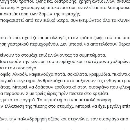
αλλαγή του τρόπου ζωής και διατροφής, χρήση αντιόξινων σκευα
σταση. Η χειρουργική αποκατάσταση εκτελείται πια λαπαροσκοπ
 αποκατάσταση των δομών της περιοχής.
ποφασιστεί από τον ειδικό ιατρό, συνεκτιμώντας όλα τα κλινικ
 εαυτό του, σχετίζεται με αλλαγές στον τρόπο ζωής του που μ
η γαστρικού περιεχομένου. Δεν μπορεί να αποτελέσουν θεραπ
τείνουν το στομάχι επιδεινώνοντας τα συμπτώματα.
καθυστερούν την κένωση του στομάχου και ταυτόχρονα χαλαρώνο
ερα στον οισοφάγο.
οφές. Αλκοόλ, καφεϊνούχα ποτά, σοκολάτα, κρεμμύδια, πικάντ
φαγικό σφιγκτήρα. Ανθρακούχα ποτά αυξανουν τις ενδογαστρικ
μάτας. Μπορεί να δράσουν ερεθιστικά στον οισοφάγο που φλεγ
α περάσουν 2 με τρείς ώρες πρίν πεσετε στο κρεβάτι.
ς μετά το φαγητό. Το περπάτημα είναι μια καλή άσκηση.
ν ελλατωση της πίεσης στο στομάχι. Μπορεί να έχει μεγάλη ε
άνει την παλινδρόμηση οξέος και στεγνώνει τον οισοφάγο από