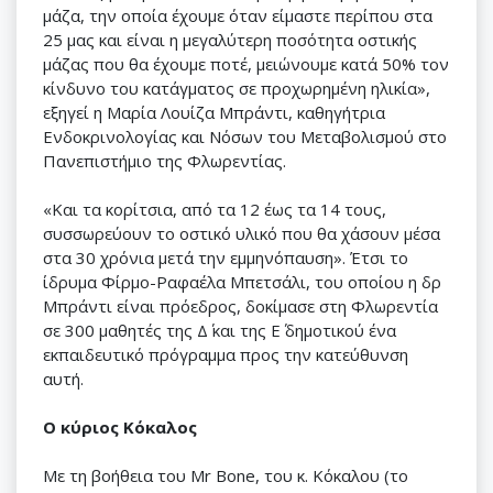
μάζα, την οποία έχουμε όταν είμαστε περίπου στα
25 μας και είναι η μεγαλύτερη ποσότητα οστικής
μάζας που θα έχουμε ποτέ, μειώνουμε κατά 50% τον
κίνδυνο του κατάγματος σε προχωρημένη ηλικία»,
εξηγεί η Μαρία Λουίζα Μπράντι, καθηγήτρια
Ενδοκρινολογίας και Νόσων του Μεταβολισμού στο
Πανεπιστήμιο της Φλωρεντίας.
«Και τα κορίτσια, από τα 12 έως τα 14 τους,
συσσωρεύουν το οστικό υλικό που θα χάσουν μέσα
στα 30 χρόνια μετά την εμμηνόπαυση». Έτσι το
ίδρυμα Φίρμο-Ραφαέλα Μπετσάλι, του οποίου η δρ
Μπράντι είναι πρόεδρος, δοκίμασε στη Φλωρεντία
σε 300 μαθητές της Δ΄ και της Ε΄ δημοτικού ένα
εκπαιδευτικό πρόγραμμα προς την κατεύθυνση
αυτή.
Ο κύριος Κόκαλος
Με τη βοήθεια του Μr Βone, του κ. Κόκαλου (το