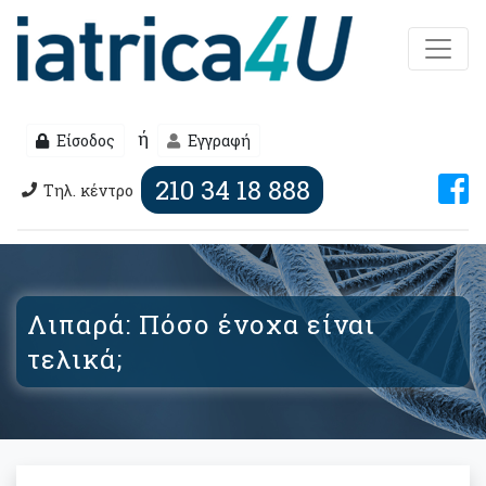
ή
Είσοδος
Εγγραφή
210 34 18 888
Τηλ. κέντρο
Λιπαρά: Πόσο ένοχα είναι
τελικά;