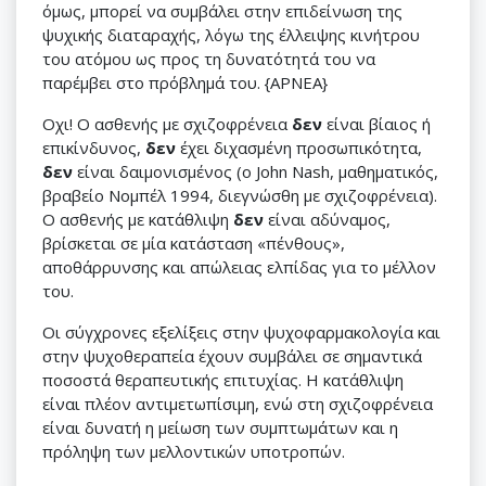
όμως, μπορεί να συμβάλει στην επιδείνωση της
ψυχικής διαταραχής, λόγω της έλλειψης κινήτρου
του ατόμου ως προς τη δυνατότητά του να
παρέμβει στο πρόβλημά του. {APNEA}
Οχι! Ο ασθενής με σχιζοφρένεια
δεν
είναι βίαιος ή
επικίνδυνος,
δεν
έχει διχασμένη προσωπικότητα,
δεν
είναι δαιμονισμένος (o John Nash, μαθηματικός,
βραβείο Νομπέλ 1994, διεγνώσθη με σχιζοφρένεια).
Ο ασθενής με κατάθλιψη
δεν
είναι αδύναμος,
βρίσκεται σε μία κατάσταση «πένθους»,
αποθάρρυνσης και απώλειας ελπίδας για το μέλλον
του.
Οι σύγχρονες εξελίξεις στην ψυχοφαρμακολογία και
στην ψυχοθεραπεία έχουν συμβάλει σε σημαντικά
ποσοστά θεραπευτικής επιτυχίας. Η κατάθλιψη
είναι πλέον αντιμετωπίσιμη, ενώ στη σχιζοφρένεια
είναι δυνατή η μείωση των συμπτωμάτων και η
πρόληψη των μελλοντικών υποτροπών.