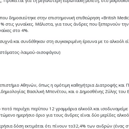
ς. Πρόκειται για τη μεγαλύτερη ευρωπαϊκή μελέτη, στο μικροσκ
υ δημοσιεύτηκε στην επιστημονική επιθεώρηση «British Medical
3% στις γυναίκες. Μάλιστα, για τους άνδρες που ξεπερνούν τη
ναίκες στο 4%.
συχνά και συνδέθηκαν στη συγκεκριμένη έρευνα με το αλκοόλ εί
(στόματος-λαιμού-οισοφάγου)
νεπιστήμιο Αθηνών, όπως η ομότιμη καθηγήτρια Διατροφής και
ιδημιολογίας Βασιλική Μπενέτου, και ο Δημοσθένης Ζύλης του Ε
 ποτό περιέχει περίπου 12 γραμμάρια αλκοόλ και ισοδυναμείμε 
στώμενο ημερήσιο όριο για τους άνδρες είναι δύο μερίδες αλκο
ρήσια δόση εκτιμάται ότι πίνουν το32,4% των ανδρών (ένας στ