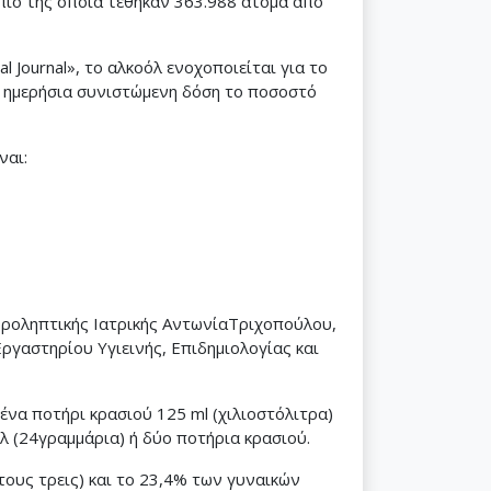
όπιο της οποία τέθηκαν 363.988 άτομα από
 Journal», το αλκοόλ ενοχοποιείται για το
ν ημερήσια συνιστώμενη δόση το ποσοστό
ναι:
 Προληπτικής Ιατρικής ΑντωνίαΤριχοπούλου,
ργαστηρίου Υγιεινής, Επιδημιολογίας και
ένα ποτήρι κρασιού 125 ml (χιλιοστόλιτρα)
όλ (24γραμμάρια) ή δύο ποτήρια κρασιού.
ους τρεις) και το 23,4% των γυναικών