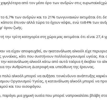
ς χαμηλότερα από τον μέσο όρο των ανδρών στις ευρωπαϊκέςχ
το 6,7% των ανδρών και το 21% τωνγυναικών εκτιμάται ότι δεν 
κάποτε έπιναν αλλά τώρα το έχουν κόψει, ενώ το84% των ανδ
φ’ όρου ζωής.
ή την τρίτη κατηγορία στη χώρα μας εκτιμάται ότι είναι 27,4 
αν να είχαν αποφευχθεί, αν ηκατανάλωση αλκοόλ είχε περιορισ
ις γυναίκες, κάτι που συστήνουν πολλοίοργανισμοί υγείας. Και
την κατανάλωση αλκοόλ κάτω από αυτά ταόρια ή έκοβαν το αλκ
για την Ανθρώπινη Διατροφή και υπεύθυνη της έρευνας.
ο πολύ αλκοόλ μπορεί να αυξήσει τονκίνδυνο ανάπτυξης καρκίν
σμιου Οργανισμού Υγείας, η κατανάλωση αλκοόλ μπορεί να προ
αιμού και του οισοφάγου.
 παράγει μια χημική ουσία που μπορεί ναπροκαλέσει βλάβη στ