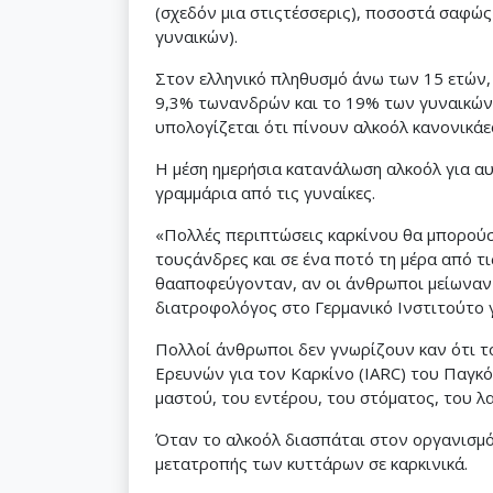
(σχεδόν μια στιςτέσσερις), ποσοστά σαφώ
γυναικών).
Στον ελληνικό πληθυσμό άνω των 15 ετών, 
9,3% τωνανδρών και το 19% των γυναικών 
υπολογίζεται ότι πίνουν αλκοόλ κανονικάε
Η μέση ημερήσια κατανάλωση αλκοόλ για αυτ
γραμμάρια από τις γυναίκες.
«Πολλές περιπτώσεις καρκίνου θα μπορούσ
τουςάνδρες και σε ένα ποτό τη μέρα από τ
θααποφεύγονταν, αν οι άνθρωποι μείωναν 
διατροφολόγος στο Γερμανικό Ινστιτούτο 
Πολλοί άνθρωποι δεν γνωρίζουν καν ότι τ
Ερευνών για τον Καρκίνο (IARC) του Παγκό
μαστού, του εντέρου, του στόματος, του λ
Όταν το αλκοόλ διασπάται στον οργανισμό,
μετατροπής των κυττάρων σε καρκινικά.