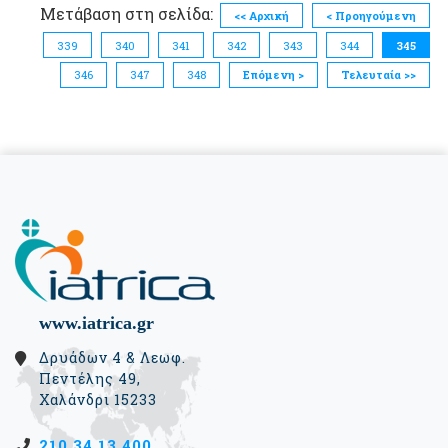
Μετάβαση στη σελίδα:
<< Αρχική
< Προηγούμενη
339
340
341
342
343
344
345
346
347
348
Επόμενη >
Τελευταία >>
www.iatrica.gr
Δρυάδων 4 & Λεωφ.
Πεντέλης 49,
Χαλάνδρι 15233
210 34 13 400