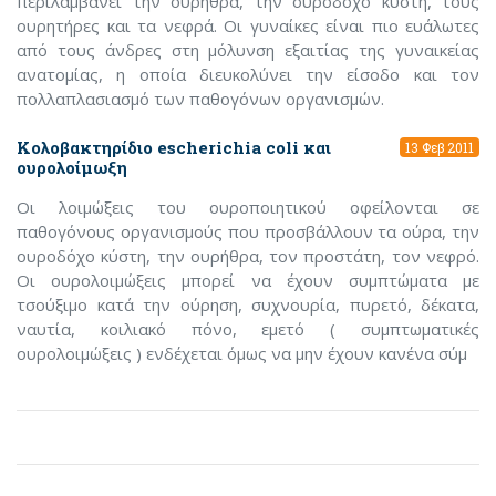
περιλαμβάνει την ουρήθρα, την ουροδόχο κύστη, τους
ουρητήρες και τα νεφρά. Οι γυναίκες είναι πιο ευάλωτες
από τους άνδρες στη μόλυνση εξαιτίας της γυναικείας
ανατομίας, η οποία διευκολύνει την είσοδο και τον
πολλαπλασιασμό των παθογόνων οργανισμών.
Κολοβακτηρίδιο escherichia coli και
13 Φεβ 2011
ουρολοίμωξη
Οι λοιμώξεις του ουροποιητικού οφείλονται σε
παθογόνους οργανισμούς που προσβάλλουν τα ούρα, την
ουροδόχο κύστη, την ουρήθρα, τον προστάτη, τον νεφρό.
Οι ουρολοιμώξεις μπορεί να έχουν συμπτώματα με
τσούξιμο κατά την ούρηση, συχνουρία, πυρετό, δέκατα,
ναυτία, κοιλιακό πόνο, εμετό ( συμπτωματικές
ουρολοιμώξεις ) ενδέχεται όμως να μην έχουν κανένα σύμ