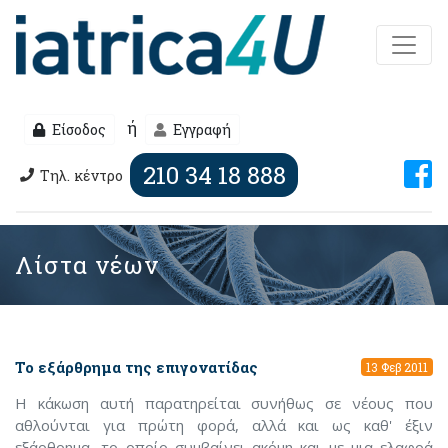
ή
Είσοδος
Εγγραφή
210 34 18 888
Τηλ. κέντρο
Λίστα νέων
Το εξάρθρημα της επιγονατίδας
13 Φεβ 2011
Η κάκωση αυτή παρατηρείται συνήθως σε νέους που
αθλούνται για πρώτη φορά, αλλά και ως καθ' έξιν
εξάρθρημα, το οποίο συμβαίνει ακόμη και με μια ελαφρά