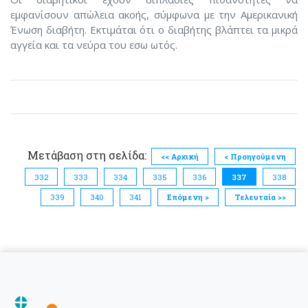
εμφανίσουν απώλεια ακοής, σύμφωνα με την Αμερικανική
Ένωση διαβήτη. Εκτιμάται ότι ο διαβήτης βλάπτει τα μικρά
αγγεία και τα νεύρα του εσω ωτός.
Μετάβαση στη σελίδα:
<< Αρχική
< Προηγούμενη
332
333
334
335
336
337
338
339
340
341
Επόμενη >
Τελευταία >>