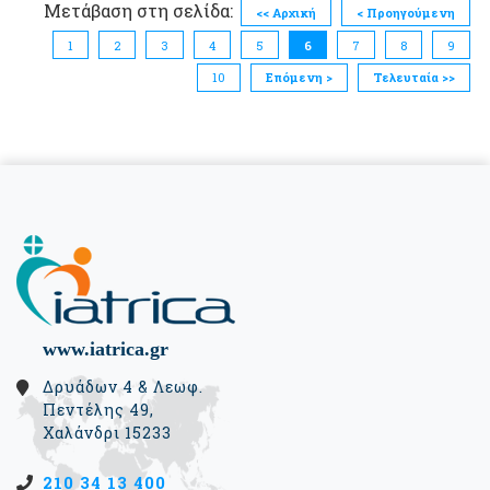
Μετάβαση στη σελίδα:
<< Αρχική
< Προηγούμενη
1
2
3
4
5
6
7
8
9
10
Επόμενη >
Τελευταία >>
www.iatrica.gr
Δρυάδων 4 & Λεωφ.
Πεντέλης 49,
Χαλάνδρι 15233
210 34 13 400